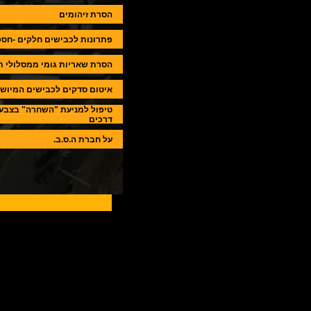
הסרת זיהומים
פתרונות לכבישים חלקים -חספ
הסרת שאריות גומי ממסלולי ת
איטום סדקים לכבישים המיושם
טיפול למניעת "השחרה" בצבע 
דרכים
על חברת ה.ס.ב.