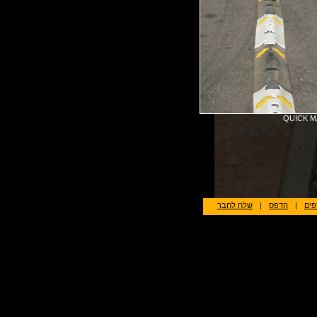
QUICK 
פים
|
הדפס
|
שלח לחבר