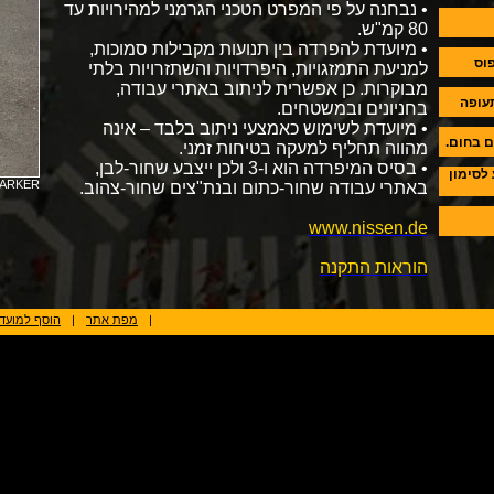
• נבחנה על פי המפרט הטכני הגרמני למהירויות עד
80 קמ"ש.
• מיועדת להפרדה בין תנועות מקבילות סמוכות,
וס
למניעת התמזגויות, היפרדויות והשתזרויות בלתי
מבוקרות. כן אפשרית לניתוב באתרי עבודה,
עופה
בחניונים ובמשטחים.
• מיועדת לשימוש כאמצעי ניתוב בלבד – אינה
 בחום.
מהווה תחליף למעקה בטיחות זמני.
• בסיס המיפרדה הוא ו-3 ולכן ייצבע שחור-לבן,
לסימון
MARKER
באתרי עבודה שחור-כתום ובנת"צים שחור-צהוב.
www.nissen.de
הוראות התקנה
|
מפת אתר
|
הוסף למועד