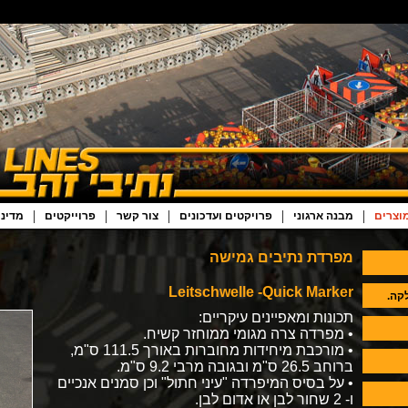
|
|
|
|
|
וצרים
מבנה ארגוני
פרויקטים ועדכונים
צור קשר
פרוייקטים
מדיני
מפרדת נתיבים גמישה
Leitschwelle -Quick Marker
קה.
תכונות ומאפיינים עיקריים:
• מפרדה צרה מגומי ממוחזר קשיח.
• מורכבת מיחידות מחוברות באורך 111.5 ס"מ,
ברוחב 26.5 ס"מ ובגובה מרבי 9.2 ס"מ.
• על בסיס המיפרדה "עיני חתול" וכן סמנים אנכיים
ו- 2 שחור לבן או אדום לבן.