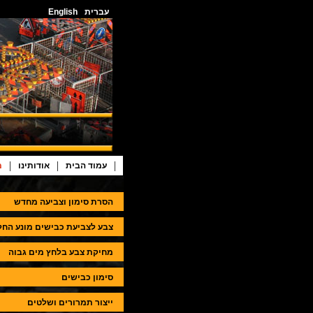
עברית
English
|
|
|
עמוד הבית
אודותינו
מ
הסרת סימון וצביעה מחדש
צבע לצביעת כבישים מונע החל
מחיקת צבע בלחץ מים גבוה
סימון כבישים
ייצור תמרורים ושלטים